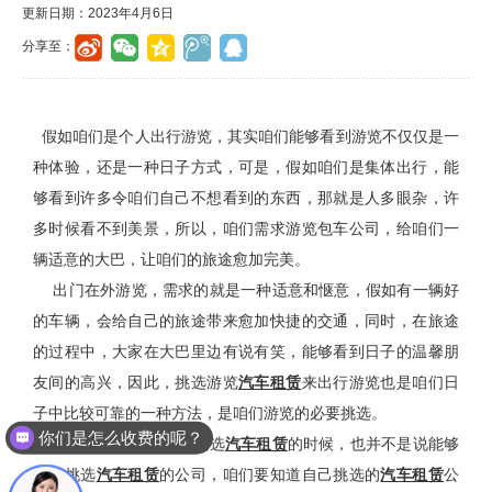
更新日期：2023年4月6日
分享至：
假如咱们是个人出行游览，其实咱们能够看到游览不仅仅是一
种体验，还是一种日子方式，可是，假如咱们是集体出行，能
够看到许多令咱们自己不想看到的东西，那就是人多眼杂，许
多时候看不到美景，所以，咱们需求游览包车公司，给咱们一
辆适意的大巴，让咱们的旅途愈加完美。
出门在外游览，需求的就是一种适意和惬意，假如有一辆好
的车辆，会给自己的旅途带来愈加快捷的交通，同时，在旅途
的过程中，大家在大巴里边有说有笑，能够看到日子的温馨朋
友间的高兴，因此，挑选游览
汽车租赁
来出行游览也是咱们日
子中比较可靠的一种方法，是咱们游览的必要挑选。
你们是怎么收费的呢？
当你知道了出行能够挑选
汽车租赁
的时候，也并不是说能够
随便挑选
汽车租赁
的公司，咱们要知道自己挑选的
汽车租赁
公